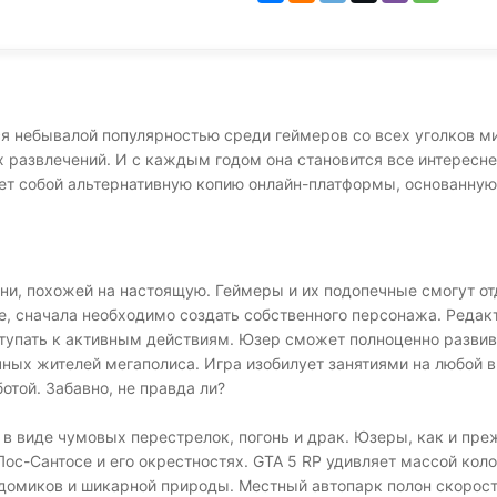
я небывалой популярностью среди геймеров со всех уголков мир
развлечений. И с каждым годом она становится все интереснее
яет собой альтернативную копию онлайн-платформы, основанную
зни, похожей на настоящую. Геймеры и их подопечные смогут от
е, сначала необходимо создать собственного персонажа. Редакт
тупать к активным действиям. Юзер сможет полноценно развиват
чных жителей мегаполиса. Игра изобилует занятиями на любой 
отой. Забавно, не правда ли?
 виде чумовых перестрелок, погонь и драк. Юзеры, как и прежд
Лос-Сантосе и его окрестностях. GTA 5 RP удивляет массой кол
домиков и шикарной природы. Местный автопарк полон скорост