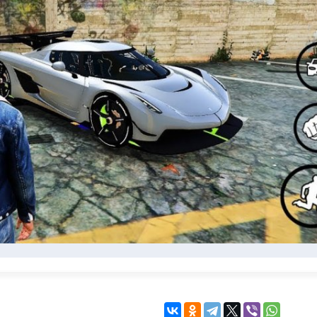
KINGDOM COME:
KENSHI
DELIVERANCE
экшн
бродилка