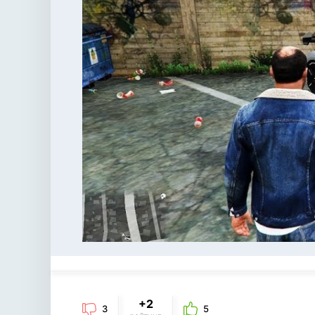
+2
3
5