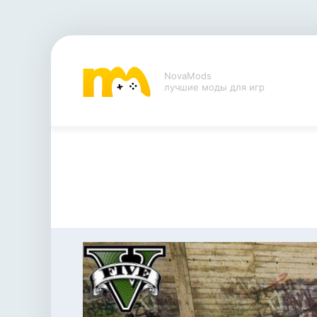
NovaMods
лучшие моды для игр