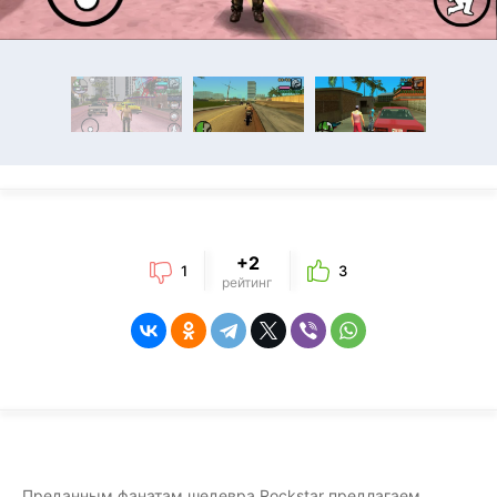
+2
1
3
рейтинг
Преданным фанатам шедевра Rockstar предлагаем