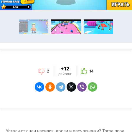
+12
2
14
рейтинг
Устали от сцен насилия, крови и расчлененки? Тогда пора