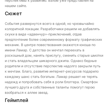
перспективы к развитию. Взлом уже представлен на
нашем сайте.
Сюжет
События развернутся всего в одной, но чрезвычайно
колоритной локации. Разработчики решили не добавлять
скуки в виде «адвенчур»-приключений, отдав
предпочтение более современному формату графических
механик. В центре повествования окажется юноша по
имени Ламар. С детства он мечтал переехать в
роскошный дом, нанять прислугу, сменить старые шмотки
и стать владельцем шикарного джипа. Однако бедные
родители и отсутствие перспектив надолго закрыли путь
к мечтам. Благо, развитие интернет-ресурсов подарило
каждому шанс стать богатым. Ламар решает не терять
надежд и попробовать себя в роли блоггера. Смартфон
лучшего друга и собственные таланты помогут герою
взобраться к аллее звезд.
Геймплей