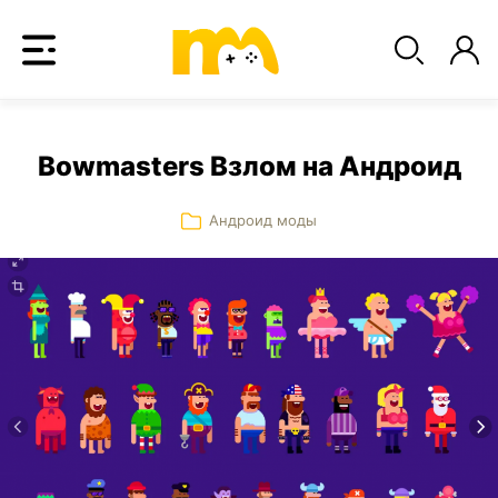
Bowmasters Взлом на Андроид
Андроид моды