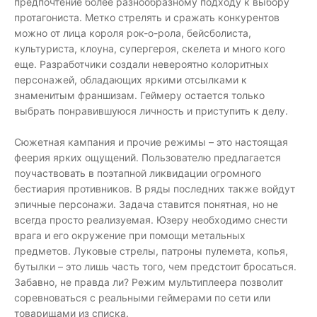
предпочтение более разнообразному подходу к выбору
протагониста. Метко стрелять и сражать конкурентов
можно от лица короля рок-о-рола, бейсболиста,
культуриста, клоуна, супергероя, скелета и много кого
еще. Разработчики создали невероятно колоритных
персонажей, обладающих яркими отсылками к
знаменитым франшизам. Геймеру остается только
выбрать понравившуюся личность и приступить к делу.
Сюжетная кампания и прочие режимы – это настоящая
феерия ярких ощущений. Пользователю предлагается
поучаствовать в поэтапной ликвидации огромного
бестиария противников. В ряды последних также войдут
эпичные персонажи. Задача ставится понятная, но не
всегда просто реализуемая. Юзеру необходимо снести
врага и его окружение при помощи метальных
предметов. Луковые стрелы, патроны пулемета, копья,
бутылки – это лишь часть того, чем предстоит бросаться.
Забавно, не правда ли? Режим мультиплеера позволит
соревноваться с реальными геймерами по сети или
товарищами из списка.