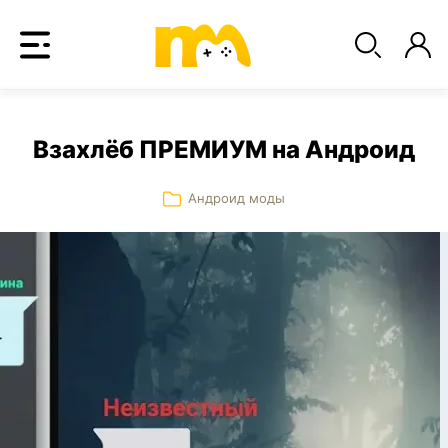
Взахлёб ПРЕМИУМ на Андроид
Андроид моды