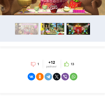
+12
1
13
рейтинг