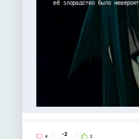
-2
4
2