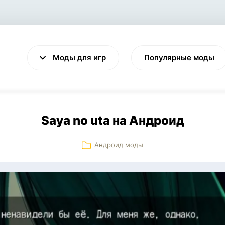
Моды для игр
Популярные моды
Saya no uta на Андроид
Андроид моды
VALHEIM
CYBERPUNK 2077
Выживание
Экшен