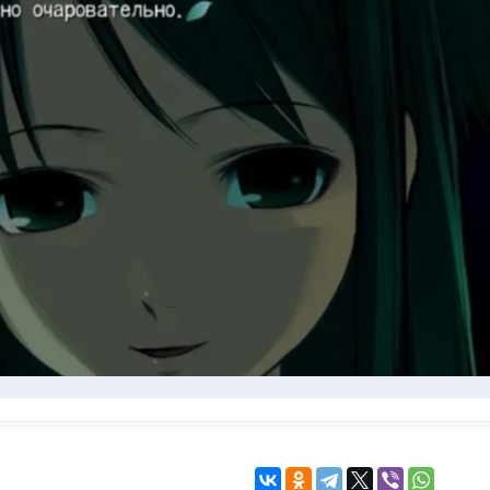
KINGDOM COME:
KENSHI
DELIVERANCE
экшн
бродилка