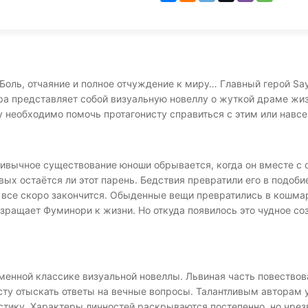
 Боль, отчаяние и полное отчуждение к миру… Главный герой Saya
ра представляет собой визуальную новеллу о жуткой драме жиз
 необходимо помочь протагонисту справиться с этим или навсег
ривычное существование юноши обрывается, когда он вместе с 
вых остаётся ли этот парень. Бедствия превратили его в подоби
 все скоро закончится. Обыденные вещи превратились в кошмары
озращает Фуминори к жизни. Но откуда появилось это чудное со
енной классике визуальной новеллы. Львиная часть повествова
сту отыскать ответы на вечные вопросы. Талантливым авторам
тику. Характеры личностей раскрываются постепенно, но чрез