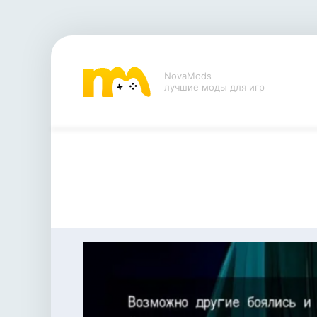
NovaMods
лучшие моды для игр