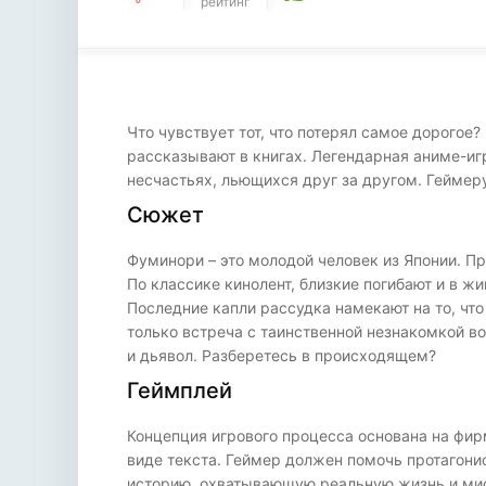
рейтинг
Что чувствует тот, что потерял самое дорогое?
рассказывают в книгах. Легендарная аниме-иг
несчастьях, льющихся друг за другом. Геймеру
Сюжет
Фуминори – это молодой человек из Японии. П
По классике кинолент, близкие погибают и в жи
Последние капли рассудка намекают на то, что
только встреча с таинственной незнакомкой в
и дьявол. Разберетесь в происходящем?
Геймплей
Концепция игрового процесса основана на фирм
виде текста. Геймер должен помочь протагони
историю, охватывающую реальную жизнь и мис