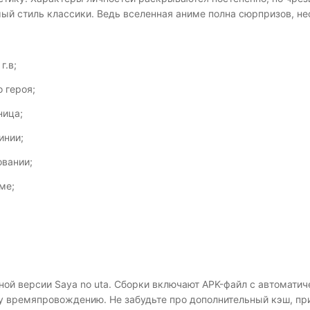
ый стиль классики. Ведь вселенная аниме полна сюрпризов, не
г.в;
 героя;
ница;
инии;
овании;
ме;
ой версии Saya no uta. Сборки включают APK-файл с автомати
ому времяпровождению. Не забудьте про дополнительный кэш, п