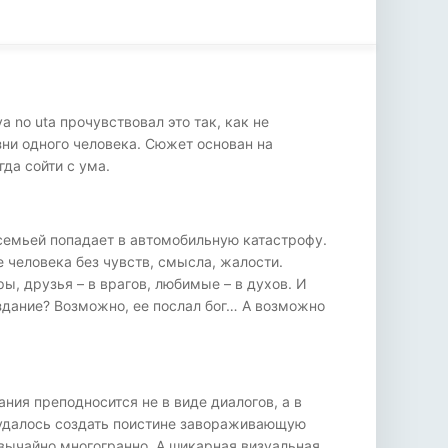
 no uta прочувствовал это так, как не
ни одного человека. Сюжет основан на
да сойти с ума.
семьей попадает в автомобильную катастрофу.
е человека без чувств, смысла, жалости.
, друзья – в врагов, любимые – в духов. И
здание? Возможно, ее послал бог… А возможно
ния преподносится не в виде диалогов, а в
 удалось создать поистине завораживающую
вычайно многогранно. А шикарная визуальная