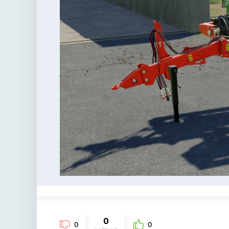
0
0
0