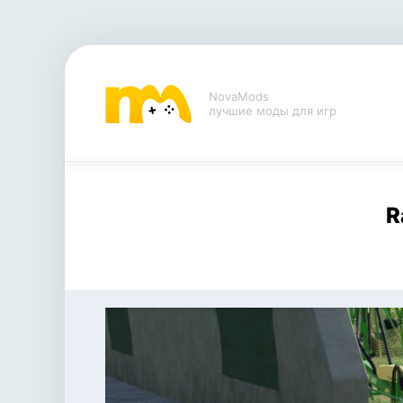
NovaMods
лучшие моды для игр
R