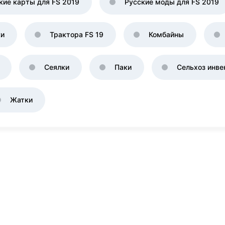
кие карты для FS 2019
Русские моды для FS 2019
ки
Трактора FS 19
Комбайны
Сеялки
Паки
Сельхоз инве
Жатки