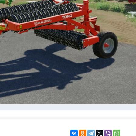
KINGDOM COME:
KENSHI
DELIVERANCE
экшн
бродилка