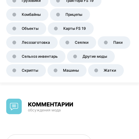
Грузовики
Трактора FS 19
Комбайны
Прицепы
Объекты
Карты FS 19
Лесозаготовка
Сеялки
Паки
Сельхоз инвентарь
Другие моды
Скрипты
Машины
Жатки
КОММЕНТАРИИ
обсуждения мода