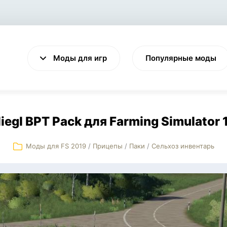
Моды для игр
Популярные моды
liegl BPT Pack для Farming Simulator 
Моды для FS 2019
/
Прицепы
/
Паки
/
Сельхоз инвентарь
VALHEIM
CYBERPUNK 2077
Выживание
Экшен