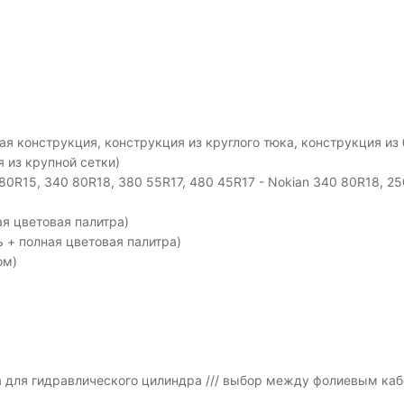
мая конструкция, конструкция из круглого тюка, конструкция из
 из крупной сетки)
80R15, 340 80R18, 380 55R17, 480 45R17 - Nokian 340 80R18, 250
ая цветовая палитра)
ь + полная цветовая палитра)
ом)
 для гидравлического цилиндра /// выбор между фолиевым каб