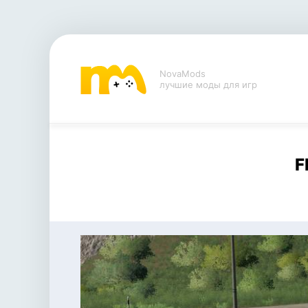
NovaMods
лучшие моды для игр
F