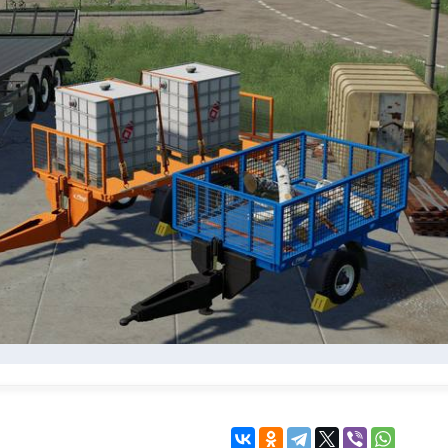
KINGDOM COME:
KENSHI
DELIVERANCE
экшн
бродилка