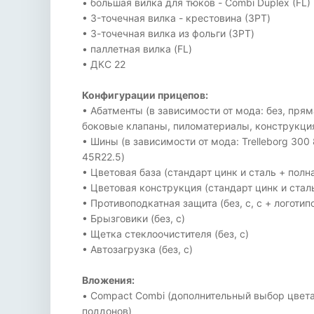
• большая вилка для тюков - Combi Duplex (FL)
• 3-точечная вилка - крестовина (3PT)
• 3-точечная вилка из фольги (3PT)
• паллетная вилка (FL)
• ДКС 22
Конфигурации прицепов:
• Абатменты (в зависимости от мода: без, пря
боковые клапаны, пиломатериалы, конструкция
• Шины (в зависимости от мода: Trelleborg 300 
45R22.5)
• Цветовая база (стандарт цинк и сталь + полн
• Цветовая конструкция (стандарт цинк и стал
• Противоподкатная защита (без, с, с + логотип
• Брызговики (без, с)
• Щетка стеклоочистителя (без, с)
• Автозагрузка (без, с)
Вложения:
• Compact Combi (дополнительный выбор цвета
поддонов)