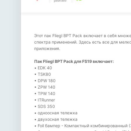
рейтинг
Этот пак Fliegl BPT Pack включает в себя мно
спектра применений. Здесь есть все для мел
приложения.
Пак Fliegl BPT Pack для FS19 включает:
• EDK 40
• TSK80
• DPW 180
• ZPW 140
• TPW 140
• ITRunner
• SDS 350
• одноосная тележка
• двухосная тележка
• Foil бампер - Компактный комбинированный (