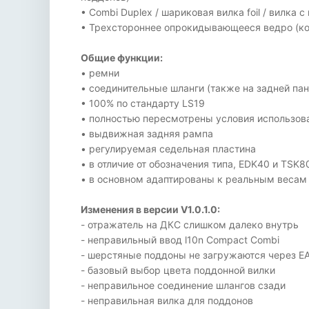
• Combi Duplex / шариковая вилка foil / вилк
• Трехстороннее опрокидывающееся ведро (конс
Общие функции:
• ремни
• соединительные шланги (также на задней пан
• 100% по стандарту LS19
• полностью пересмотрены условия использова
• выдвижная задняя рампа
• регулируемая седельная пластина
• в отличие от обозначения типа, EDK40 и TSK
• в основном адаптированы к реальным весам
Изменения в версии V1.0.1.0:
- отражатель на ДКС слишком далеко внутрь
- неправильный ввод l10n Compact Combi
- шерстяные поддоны не загружаются через EA
- базовый выбор цвета поддонной вилки
- неправильное соединение шлангов сзади
- неправильная вилка для поддонов