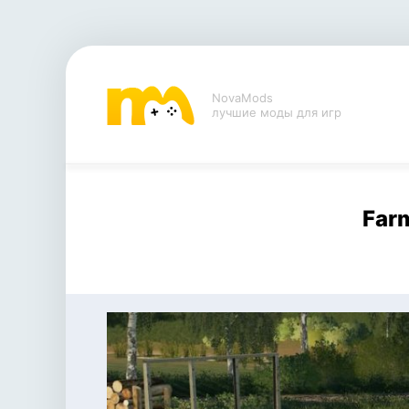
NovaMods
лучшие моды для игр
Far