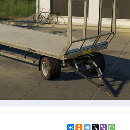
KINGDOM COME:
KENSHI
DELIVERANCE
экшн
бродилка