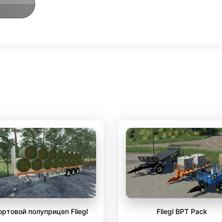
ортовой полуприцеп Fliegl
Fliegl BPT Pack