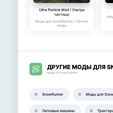
Ultra Particle Mod / Ультра
частицы
Мод
Моды для SnowRunner / Прочие
моды
ДРУГИЕ МОДЫ ДЛЯ 
моды по категориям
SnowRunner
Моды для Snow
Легковые машины
Трактор