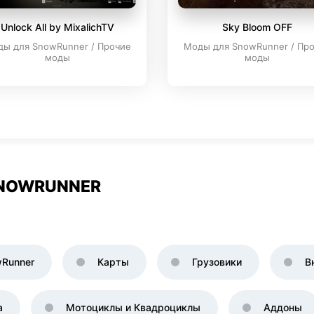
Unlock All by MixalichTV
Sky Bloom OFF
ы для SnowRunner / Прочие
Моды для SnowRunner / Пр
моды
моды
SNOWRUNNER
Runner
Карты
Грузовики
В
а
Мотоциклы и Квадроциклы
Аддоны