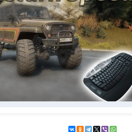
KINGDOM COME:
KENSHI
DELIVERANCE
экшн
бродилка