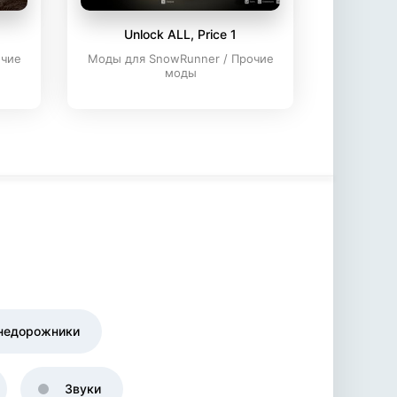
Unlock ALL, Price 1
очие
Моды для SnowRunner / Прочие
моды
недорожники
Звуки