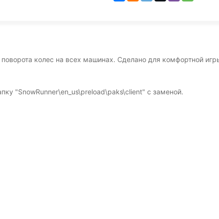
 поворота колес на всех машинах. Сделано для комфортной игр
апку "SnowRunner\en_us\preload\paks\client" с заменой.