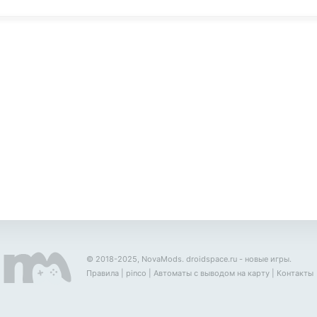
© 2018-2025, NovaMods.
droidspace.ru
- новые игры.
Правила
|
pinco
|
Автоматы с выводом на карту
|
Контакты