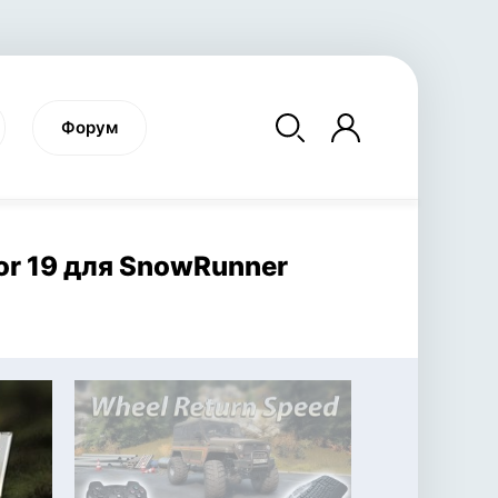
Форум
or 19 для SnowRunner
SNOWRUNNER
RAVENFIELD
FARM
симулятор вождения
военная бродилка
си