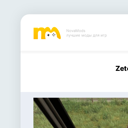
NovaMods
лучшие моды для игр
Zet