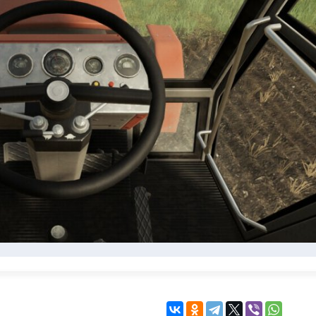
KINGDOM COME:
KENSHI
DELIVERANCE
экшн
бродилка