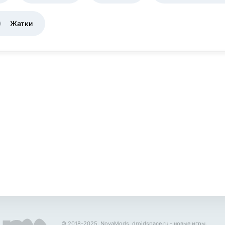
Жатки
© 2018-2025, NovaMods.
droidspace.ru
- новые игры.