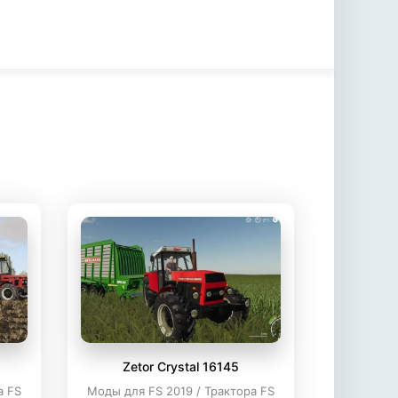
Zetor Crystal 16145
а FS
Моды для FS 2019 / Трактора FS