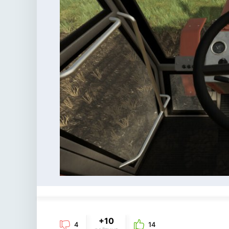
+10
4
14