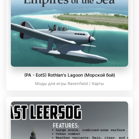
(PA - EotS) Rothlan's Lagoon (Морской бой)
Моды для игры Ravenfield / Карты