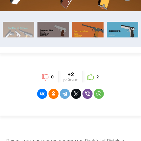
+2
0
2
рейтинг
Пак из трех пистолетов вводит мод Packful of Pistols в