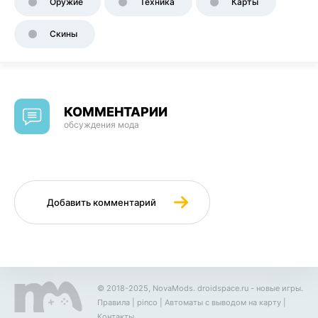
Оружие
Техника
Карты
Скины
КОММЕНТАРИИ
обсуждения мода
Добавить комментарий
© 2018-2025, NovaMods.
droidspace.ru
- новые игры.
Правила
|
pinco
|
Автоматы с выводом на карту
|
Контакты