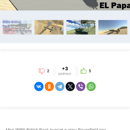
+3
2
5
рейтинг
Мод WWII British Pack вносит в игру Ravenfield пак