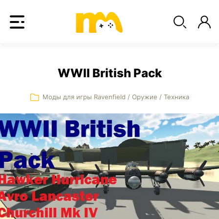
WWII British Pack
Моды для игры Ravenfield
/
Оружие
/
Техника