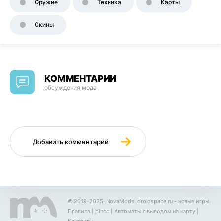
Оружие
Техника
Карты
Скины
КОММЕНТАРИИ
обсуждения мода
Добавить комментарий
© 2018-2025, NovaMods.
droidspace.ru
- новые игры.
Правила
|
pinco
|
Автоматы с выводом на карту
|