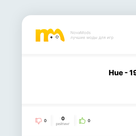
NovaMods
лучшие моды для игр
Hue - 1
0
0
0
рейтинг