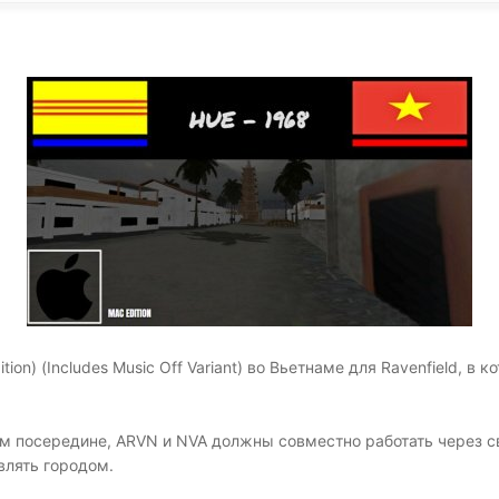
KINGDOM COME:
KENSHI
DELIVERANCE
экшн
бродилка
ion) (Includes Music Off Variant) во Вьетнаме для Ravenfield, 
м посередине, ARVN и NVA должны совместно работать через 
влять городом.