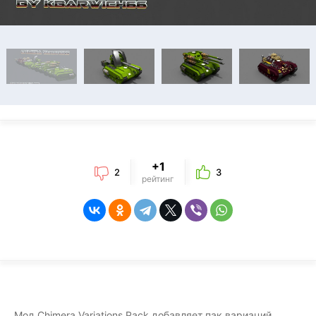
+1
2
3
рейтинг
Мод Chimera Variations Pack добавляет пак вариаций