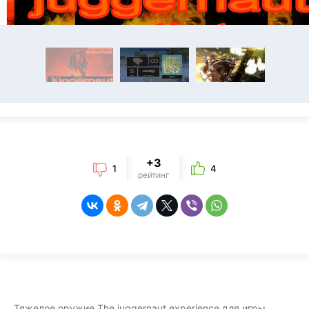
+3
1
4
рейтинг
Тяжелое оружие The juggernaut experience для игры