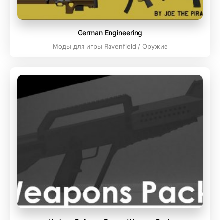
German Engineering
Моды для игры Ravenfield / Оружие