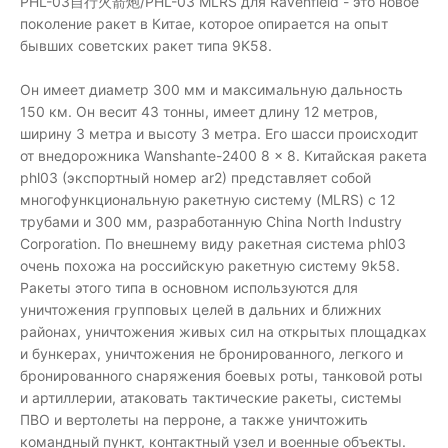
PHL-03自行火箭炮/PHL-03 MLRS для Ravenfield - это новое
поколение ракет в Китае, которое опирается на опыт
бывших советских ракет типа 9K58.
Он имеет диаметр 300 мм и максимальную дальность
150 км. Он весит 43 тонны, имеет длину 12 метров,
ширину 3 метра и высоту 3 метра. Его шасси происходит
от внедорожника Wanshante-2400 8 × 8. Китайская ракета
phl03 (экспортный номер ar2) представляет собой
многофункциональную ракетную систему (MLRS) с 12
трубами и 300 мм, разработанную China North Industry
Corporation. По внешнему виду ракетная система phl03
очень похожа на российскую ракетную систему 9k58.
Ракеты этого типа в основном используются для
уничтожения групповых целей в дальних и ближних
районах, уничтожения живых сил на открытых площадках
и бункерах, уничтожения не бронированного, легкого и
бронированного снаряжения боевых роты, танковой роты
и артиллерии, атаковать тактические ракеты, системы
ПВО и вертолеты на перроне, а также уничтожить
командный пункт, контактный узел и военные объекты.