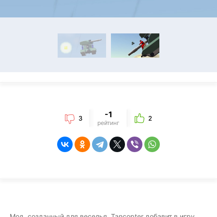
-1
3
2
рейтинг
Мод, созданный для веселья, Tancopter добавит в игру