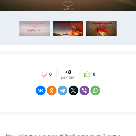
+8
0
8
рейтинг
Мод добавляет скоростной бомбардировщик Туполев