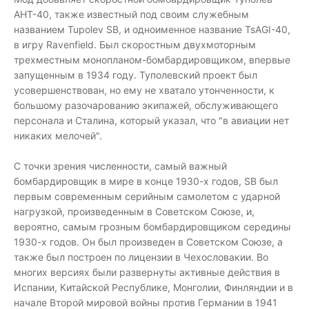
АНТ-40, также известный под своим служебным
названием Tupolev SB, и одноименное название TsAGI-40,
в игру Ravenfield. Был скоростным двухмоторным
трехместным монопланом-бомбардировщиком, впервые
запущенным в 1934 году. Туполевский проект был
усовершенствован, но ему не хватало утонченности, к
большому разочарованию экипажей, обслуживающего
персонала и Сталина, который указал, что "в авиации нет
никаких мелочей".
С точки зрения численности, самый важный
бомбардировщик в мире в конце 1930-х годов, SB был
первым современным серийным самолетом с ударной
нагрузкой, произведенным в Советском Союзе, и,
вероятно, самым грозным бомбардировщиком середины
1930-х годов. Он был произведен в Советском Союзе, а
также был построен по лицензии в Чехословакии. Во
многих версиях были развернуты активные действия в
Испании, Китайской Республике, Монголии, Финляндии и в
начале Второй мировой войны против Германии в 1941