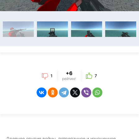
+6
1
7
рейтинг
Древнее орудие войны, потрепанное и изношенное