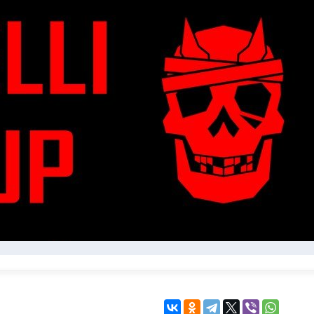
KINGDOM COME:
KENSHI
DELIVERANCE
экшн
бродилка