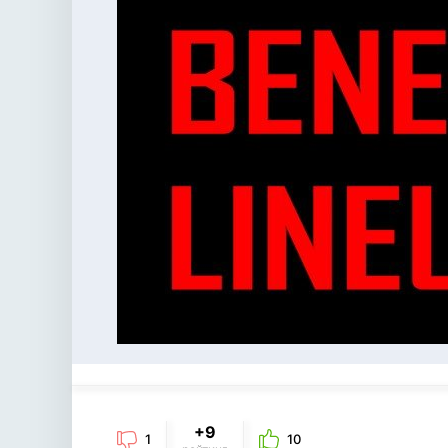
+9
1
10