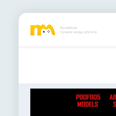
NovaMods
лучшие моды для игр