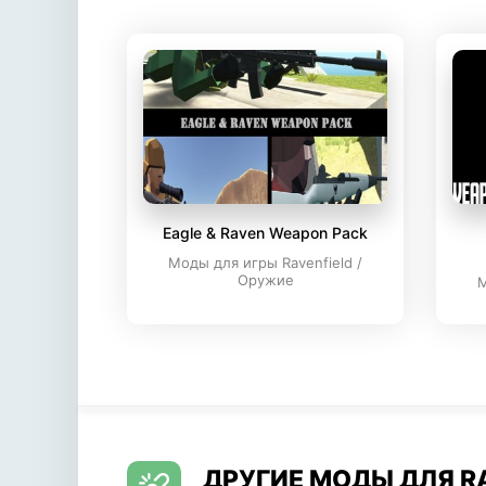
Eagle & Raven Weapon Pack
Моды для игры Ravenfield /
Оружие
М
ДРУГИЕ МОДЫ ДЛЯ R