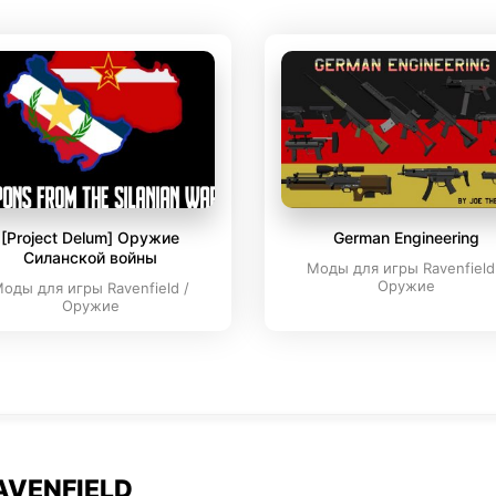
[Project Delum] Оружие
German Engineering
Силанской войны
Моды для игры Ravenfield
Оружие
оды для игры Ravenfield /
Оружие
AVENFIELD