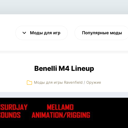
Моды для игр
Популярные моды
Benelli M4 Lineup
Моды для игры Ravenfield
/
Оружие
VALHEIM
CYBERPUNK 2077
Выживание
Экшен