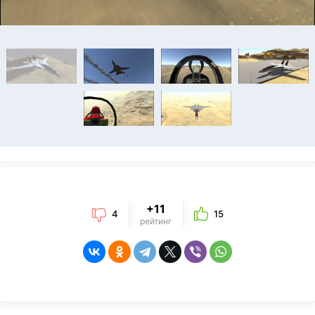
+11
4
15
рейтинг