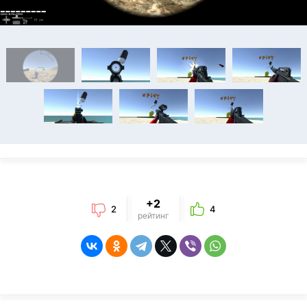
+2
2
4
рейтинг