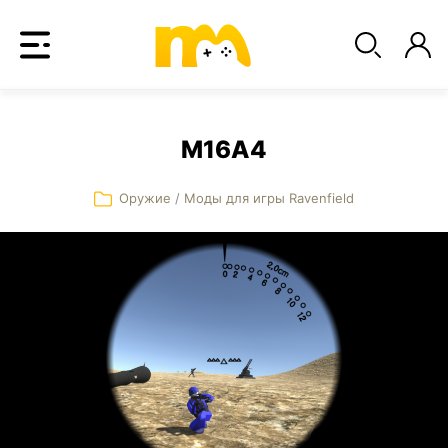
M16A4
Оружие
/
Моды для игры Ravenfield