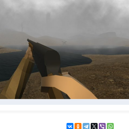
KINGDOM COME:
KENSHI
DELIVERANCE
экшн
бродилка