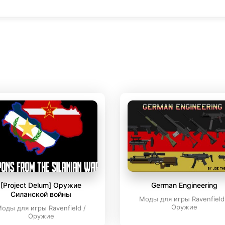
[Project Delum] Оружие
German Engineering
Силанской войны
Моды для игры Ravenfield
Оружие
оды для игры Ravenfield /
Оружие