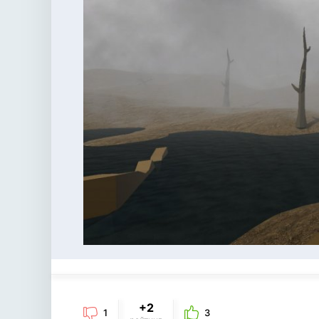
+2
1
3