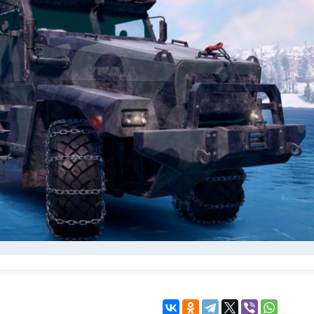
KINGDOM COME:
KENSHI
DELIVERANCE
экшн
бродилка