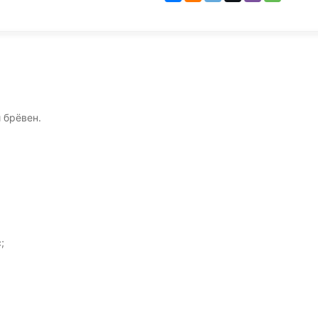
 брёвен.
;