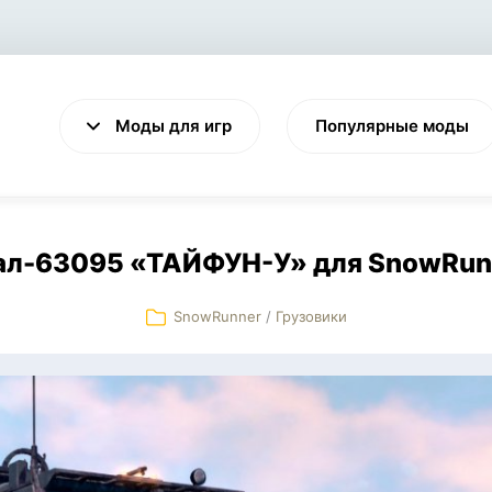
Моды для игр
Популярные моды
ал-63095 «ТАЙФУН-У» для SnowRun
SnowRunner
/
Грузовики
VALHEIM
CYBERPUNK 2077
Выживание
Экшен