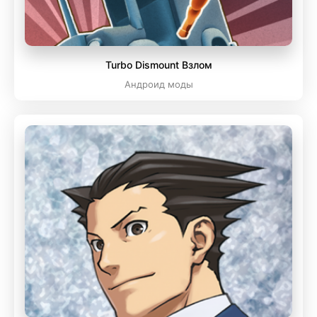
Turbo Dismount Взлом
Андроид моды