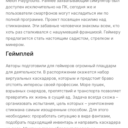
Melon Playground. Раннее захватывающий симулятор был
доступен исключительно на ПК, сегодня же и
пользователи смартфонов могут насладиться им по
полной программе. Проект посвящен насилию над
стикманами. Эти забавные человечки знакомы всем, кто
хоть раз сталкивался с нашумевшей франшизой. Геймеру
предлагается стать настоящим садистом, стрелком и
минером.
Геймплей
Авторы подготовили для геймеров огромный плацдарм
для деятельности. В распоряжении окажется набор
виртуальных каскадеров, которым и предстоит браво
отстоять интересы своей профессии. Море пушек,
взрывных снарядов, препятствий и транспорта позволяет
превратить их жизнь в сущий ад. Задача всегда схожа –
организовать испытания, цель которых – уничтожение
стикмана самым изощренным способом. Для этого
необходимо: проработать ситуацию в виде фантазии,
подобрать подходящий инвентарь и направить каскадера