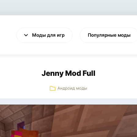
Моды для игр
Популярные моды
Jenny Mod Full
Андроид моды
VALHEIM
CYBERPUNK 2077
Выживание
Экшен