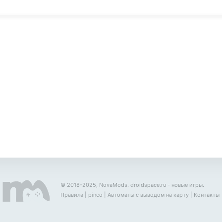
© 2018-2025, NovaMods.
droidspace.ru
- новые игры.
Правила
|
pinco
|
Автоматы с выводом на карту
|
Контакты