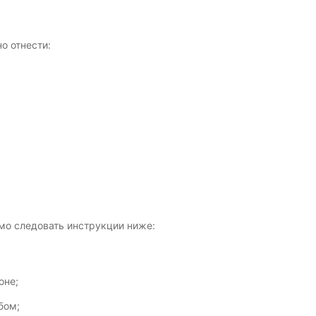
о отнести:
имо следовать инструкции ниже:
оне;
бом;