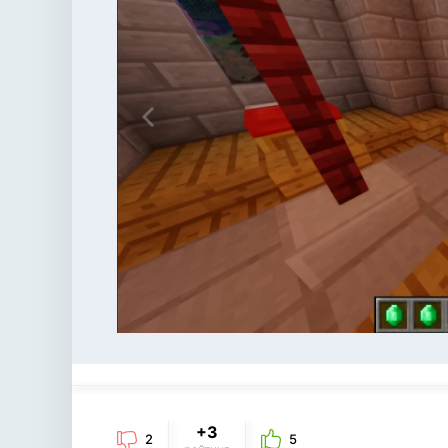
+3
2
5