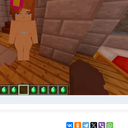
KINGDOM COME:
KENSHI
DELIVERANCE
экшн
бродилка