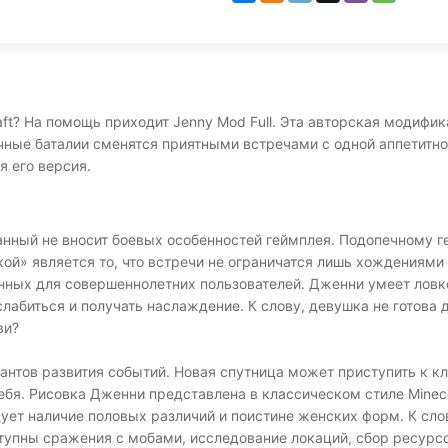
aft? На помощь приходит Jenny Mod Full. Эта авторская модифик
чные баталии сменятся приятными встречами с одной аппетитн
я его версия.
данный не вносит боевых особенностей геймплея. Подопечному г
» является то, что встречи не ограничатся лишь хождениями з
нных для совершеннолетних пользователей. Дженни умеет ловк
лабиться и получать наслаждение. К слову, девушка не готова 
ви?
антов развития событий. Новая спутница может приступить к к
бя. Рисовка Дженни представлена в классическом стиле Minecra
ет наличие половых различий и поистине женских форм. К сло
тупны сражения с мобами, исследование локаций, сбор ресурсо