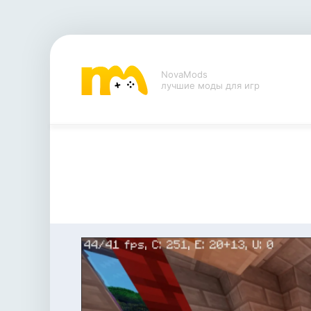
NovaMods
лучшие моды для игр