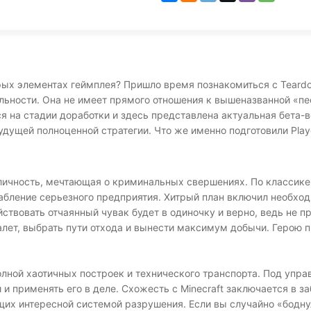
трых элементах геймплея? Пришло время познакомиться с Teard
льности. Она не имеет прямого отношения к вышеназванной «пе
ся на стадии доработки и здесь представлена актуальная бета-в
дущей полноценной стратегии. Что же именно подготовили Play
личность, мечтающая о криминальных свершениях. По классике,
рабление серьезного предприятия. Хитрый план включил необход
йствовать отчаянный чувак будет в одиночку и верно, ведь не п
лет, выбрать пути отхода и вынести максимум добычи. Герою 
лной хаотичных построек и технического транспорта. Под упра
и применять его в деле. Схожесть с Minecraft заключается в 
щих интересной системой разрушения. Если вы случайно «бодн