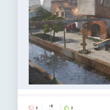
-1
3
2