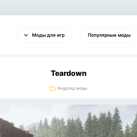
Моды для игр
Популярные моды
Teardown
Андроид моды
VALHEIM
CYBERPUNK 2077
Выживание
Экшен