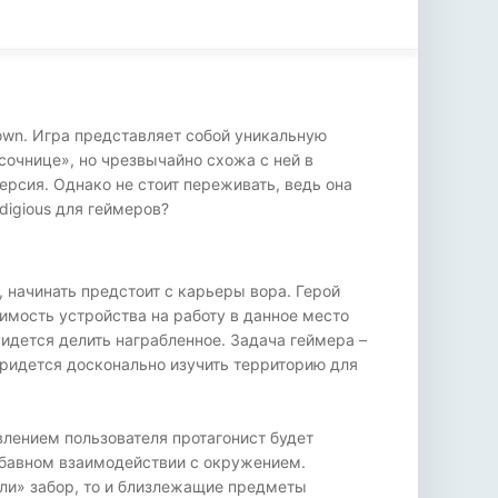
own. Игра представляет собой уникальную
сочнице», но чрезвычайно схожа с ней в
ерсия. Однако не стоит переживать, ведь она
digious для геймеров?
 начинать предстоит с карьеры вора. Герой
имость устройства на работу в данное место
ридется делить награбленное. Задача геймера –
придется досконально изучить территорию для
влением пользователя протагонист будет
забавном взаимодействии с окружением.
ули» забор, то и близлежащие предметы