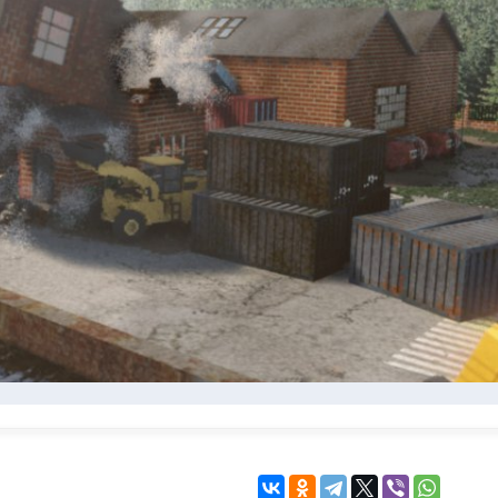
KINGDOM COME:
KENSHI
DELIVERANCE
экшн
бродилка