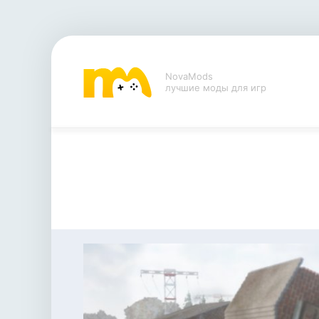
NovaMods
лучшие моды для игр