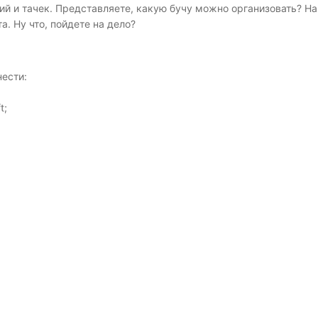
ий и тачек. Представляете, какую бучу можно организовать? Н
а. Ну что, пойдете на дело?
ести:
t;