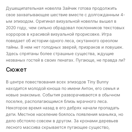
Душещипательная новелла Зайчик готова продолжить
свое захватывающее шествие вместе с долгожданным 4-
ым эпизодом. Оригинал визуальной новеллы вышел в
2020 году, чем сильно обрадовал поклонников текстовых
хорроров в красивой визуальной прорисовке. Игра
поведает об истории одного леса, окутанного ореолом
тайны. В нем нет голодных зверей, призраков и ловушек.
Здесь спрятаны более страшные существа, ждущие
незваных гостей в своих пенатах. Пугающе, не правда ли?
Сюжет
В центре повествования всех эпизодов Tiny Bunny
находится молодой юноша по имени Антон, его семья и
новые знакомые. События разворачиваются в обычном
поселке, располагающимся близь мрачного леса.
Некоторое время назад в его дебрях начали пропадать
дети. Местное население боялось появления маньяка, но
дело обстояло совсем в другом. За кронами деревьев
лесного массива скрывается пугающее существо,