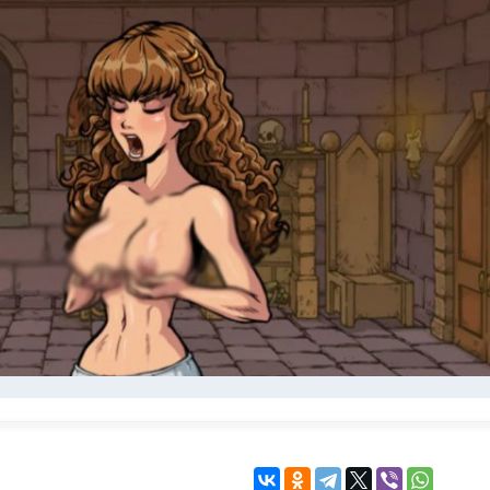
KINGDOM COME:
KENSHI
DELIVERANCE
экшн
бродилка