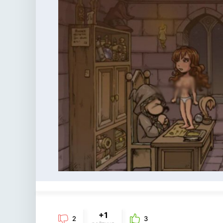
+1
2
3