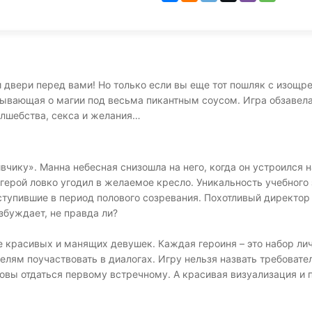
двери перед вами! Но только если вы еще тот пошляк с изощренн
ывающая о магии под весьма пикантным соусом. Игра обзавел
олшебства, секса и желания…
чику». Манна небесная снизошла на него, когда он устроился 
ерой ловко угодил в желаемое кресло. Уникальность учебного за
вступившие в период полового созревания. Похотливый директо
збуждает, не правда ли?
 красивых и манящих девушек. Каждая героиня – это набор лич
елям поучаствовать в диалогах. Игру нельзя назвать требовател
овы отдаться первому встречному. А красивая визуализация и