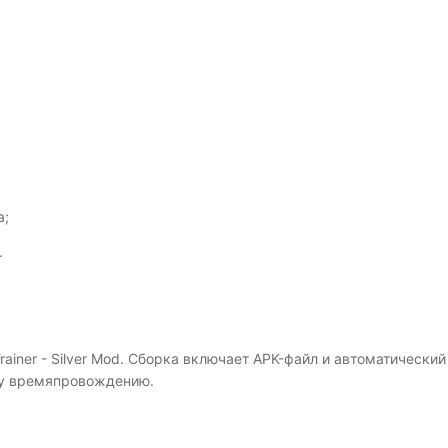
а;
.
ainer - Silver Mod. Сборка включает APK-файл и автоматически
ому времяпровождению.