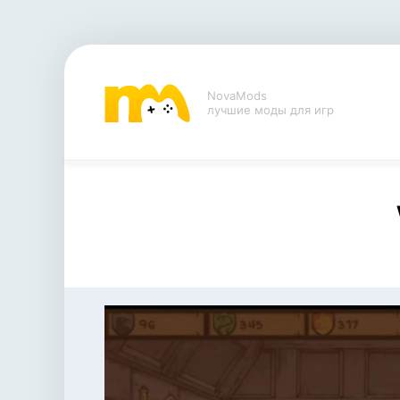
NovaMods
лучшие моды для игр