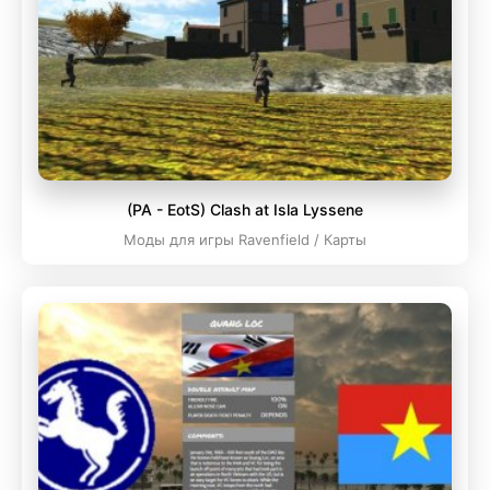
(PA - EotS) Clash at Isla Lyssene
Моды для игры Ravenfield / Карты