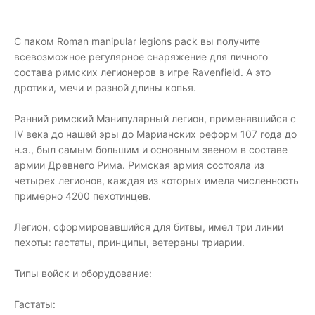
С паком Roman manipular legions pack вы получите
всевозможное регулярное снаряжение для личного
состава римских легионеров в игре Ravenfield. А это
дротики, мечи и разной длины копья.
Ранний римский Манипулярный легион, применявшийся с
IV века до нашей эры до Марианских реформ 107 года до
н.э., был самым большим и основным звеном в составе
армии Древнего Рима. Римская армия состояла из
четырех легионов, каждая из которых имела численность
примерно 4200 пехотинцев.
Легион, сформировавшийся для битвы, имел три линии
пехоты: гастаты, принципы, ветераны триарии.
Типы войск и оборудование:
Гастаты: