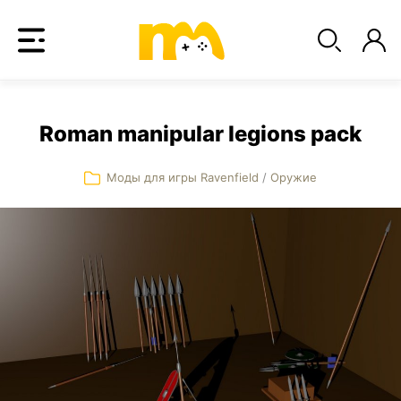
Roman manipular legions pack
Моды для игры Ravenfield
/
Оружие