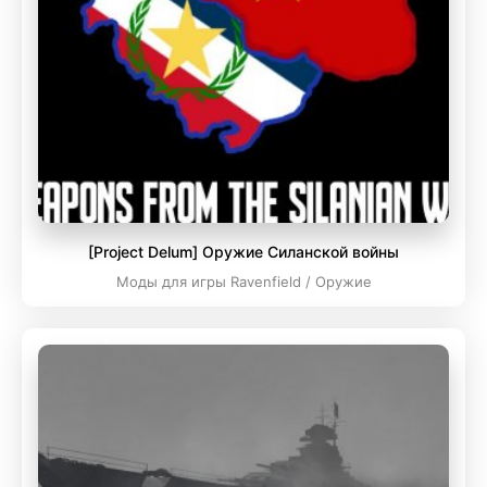
[Project Delum] Оружие Силанской войны
Моды для игры Ravenfield / Оружие