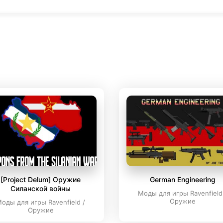
[Project Delum] Оружие
German Engineering
Силанской войны
Моды для игры Ravenfield
Оружие
оды для игры Ravenfield /
Оружие