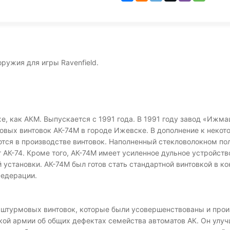
ружия для игры Ravenfield.
 же, как АКМ. Выпускается с 1991 года. В 1991 году завод «И
вых винтовок АК-74М в городе Ижевске. В дополнение к неко
ются в производстве винтовок. Наполненный стекловолокном п
т АК-74. Кроме того, АК-74М имеет усиленное дульное устройст
становки. АК-74М был готов стать стандартной винтовкой в ​​ко
Федерации.
 штурмовых винтовок, которые были усовершенствованы и прои
ой армии об общих дефектах семейства автоматов АК. Он улучш