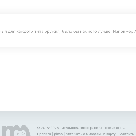
ный для каждого типа оружия, было бы намного лучше. Например А
© 2018-2025, NovaMods.
droidspace.ru
- новые игры.
Правила
|
pinco
|
Автоматы с выводом на карту
|
Контакты