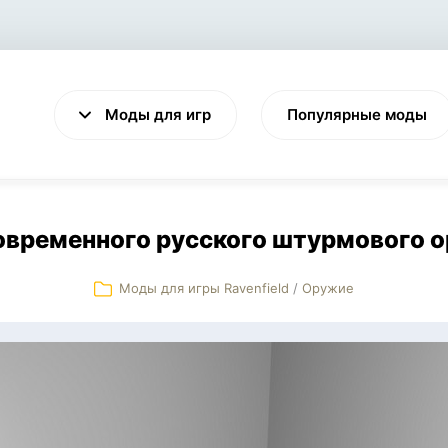
Моды для игр
Популярные моды
овременного русского штурмового 
Моды для игры Ravenfield
/
Оружие
VALHEIM
CYBERPUNK 2077
Выживание
Экшен