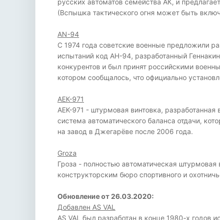
русских автоматов семейства АК, и предлагае
(Вспышка тактического огня может быть вклю
AN-94
С 1974 года советские военные предложили раз
испытаний код АН-94, разработанный Геннаки
конкурентов и был принят российскими военны
котором сообщалось, что официально установле
АЕК-971
AEK-971 - штурмовая винтовка, разработанная 
система автоматического баланса отдачи, кот
на завод в Джегарёве после 2006 года.
Groza
Гроза - полностью автоматическая штурмовая 
конструкторским бюро спортивного и охотничье
Обновление от 26.03.2020:
Добавлен AS VAL
AS VAL был разработан в конце 1980-х годов и