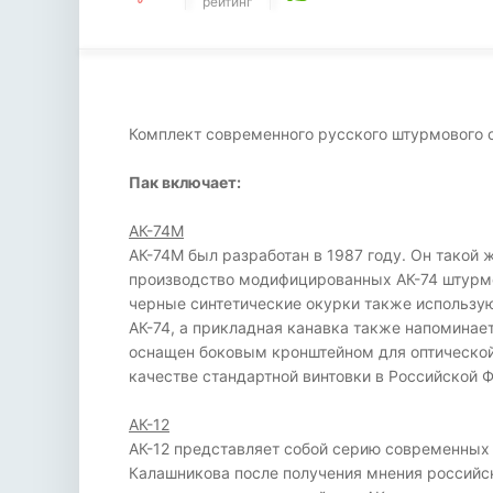
рейтинг
Комплект современного русского штурмового о
Пак включает:
АК-74М
АК-74М был разработан в 1987 году. Он такой
производство модифицированных АК-74 штурмо
черные синтетические окурки также использу
АК-74, а прикладная канавка также напоминае
оснащен боковым кронштейном для оптической у
качестве стандартной винтовки в Российской 
АК-12
АК-12 представляет собой серию современных
Калашникова после получения мнения российск