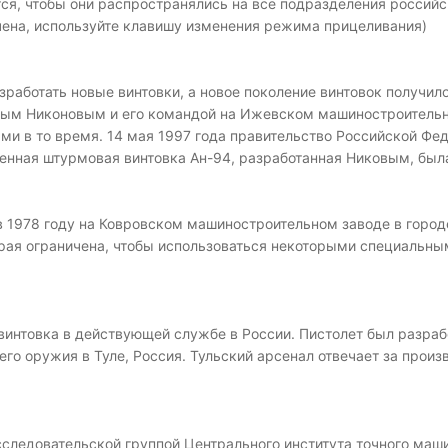
тся, чтобы они распространялись на все подразделения российс
чена, используйте клавишу изменения режима прицеливания)
работать новые винтовки, а новое поколение винтовок получило
ным Никоновым и его командой на Ижевском машиностроительно
ми в то время. 14 мая 1997 года правительство Российской Фе
нная штурмовая винтовка Ан-94, разработанная Никовым, была 
в 1978 году на Ковровском машиностроительном заводе в городе
орая ограничена, чтобы использоваться некоторыми специальны
винтовка в действующей службе в России. Пистолет был разраб
го оружия в Туле, Россия. Тульский арсенал отвечает за произ
сследовательской группой Центрального института точного маши