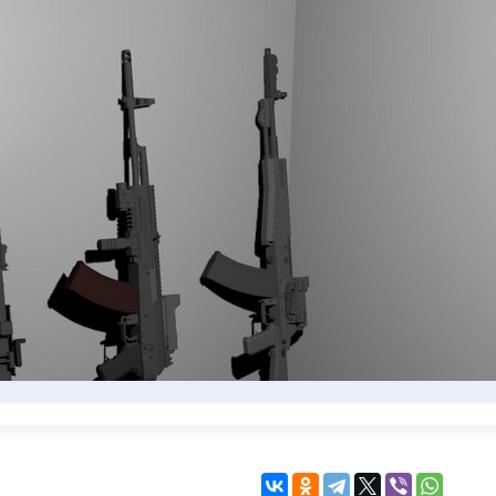
KINGDOM COME:
KENSHI
DELIVERANCE
экшн
бродилка