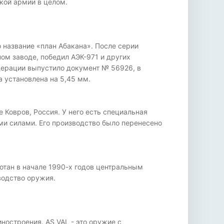
кой армии в целом.
 название «план Абакана». После серии
м заводе, победил АЭК-971 и других
дерации выпустило документ № 56926, в
установлена ​​на 5,45 мм.
 Ковров, Россия. У него есть специальная
ми силами. Его производство было перенесено
отан в начале 1990-х годов центральным
водство оружия.
ностроения. AS VAL - это оружие с