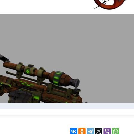
KINGDOM COME:
KENSHI
DELIVERANCE
экшн
бродилка