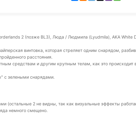
derlands 2 (позже BL3), Люда / Людмила (Lyudmila), AKA White De
айперская винтовка, которая стреляет одним снарядом, разбив
пройденного расстояния.
тным средствам и другим крупным телам, как это происходит в
" с зелеными снарядами.
ами (остальные 2 не видны, так как визуальные эффекты работа
ряда немного смещено.