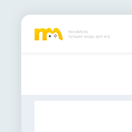
NovaMods
лучшие моды для игр