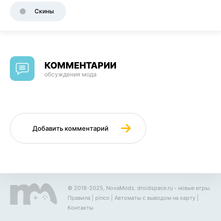
Скины
КОММЕНТАРИИ
обсуждения мода
Добавить комментарий
© 2018-2025, NovaMods.
droidspace.ru
- новые игры.
Правила
|
pinco
|
Автоматы с выводом на карту
|
Контакты