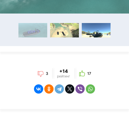
+14
3
17
рейтинг